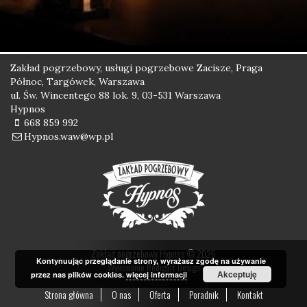
Zakład pogrzebowy, usługi pogrzebowe Zacisze, Praga
Północ, Targówek, Warszawa
ul. Św. Wincentego 88 lok. 9, 03-531 Warszawa
Hypnos
668 859 992
Hypnos.waw@wp.pl
Zakład pogrzebowy Hypnos © 2026
Kontynuując przeglądanie strony, wyrażasz zgodę na używanie
Wykonanie
Redigart Design
Akceptuję
przez nas plików cookies.
więcej informacji
Strona główna
O nas
Oferta
Poradnik
Kontakt