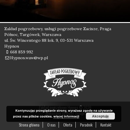
Zakład pogrzebowy, usługi pogrzebowe Zacisze, Praga
Północ, Targówek, Warszawa
ul. Św. Wincentego 88 lok. 9, 03-531 Warszawa
Hypnos
668 859 992
Hypnos.waw@wp.pl
Zakład pogrzebowy Hypnos © 2026
Kontynuując przeglądanie strony, wyrażasz zgodę na używanie
Wykonanie
Redigart Design
Akceptuję
przez nas plików cookies.
więcej informacji
Strona główna
O nas
Oferta
Poradnik
Kontakt