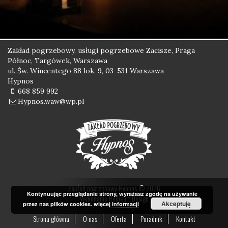
Zakład pogrzebowy, usługi pogrzebowe Zacisze, Praga
Północ, Targówek, Warszawa
ul. Św. Wincentego 88 lok. 9, 03-531 Warszawa
Hypnos
668 859 992
Hypnos.waw@wp.pl
Zakład pogrzebowy Hypnos © 2026
Kontynuując przeglądanie strony, wyrażasz zgodę na używanie
Wykonanie
Redigart Design
Akceptuję
przez nas plików cookies.
więcej informacji
Strona główna
O nas
Oferta
Poradnik
Kontakt