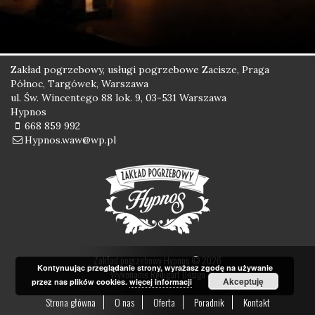
Zakład pogrzebowy, usługi pogrzebowe Zacisze, Praga
Północ, Targówek, Warszawa
ul. Św. Wincentego 88 lok. 9, 03-531 Warszawa
Hypnos
668 859 992
Hypnos.waw@wp.pl
Zakład pogrzebowy Hypnos © 2026
Kontynuując przeglądanie strony, wyrażasz zgodę na używanie
Wykonanie
Redigart Design
Akceptuję
przez nas plików cookies.
więcej informacji
Strona główna
O nas
Oferta
Poradnik
Kontakt