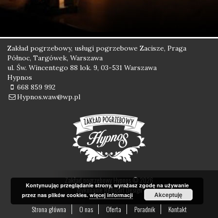
Zakład pogrzebowy, usługi pogrzebowe Zacisze, Praga
Północ, Targówek, Warszawa
ul. Św. Wincentego 88 lok. 9, 03-531 Warszawa
Hypnos
668 859 992
Hypnos.waw@wp.pl
Zakład pogrzebowy Hypnos © 2026
Kontynuując przeglądanie strony, wyrażasz zgodę na używanie
Wykonanie
Redigart Design
Akceptuję
przez nas plików cookies.
więcej informacji
Strona główna
O nas
Oferta
Poradnik
Kontakt