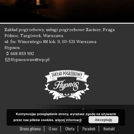
Zakład pogrzebowy, usługi pogrzebowe Zacisze, Praga
Północ, Targówek, Warszawa
ul. Św. Wincentego 88 lok. 9, 03-531 Warszawa
Hypnos
668 859 992
Hypnos.waw@wp.pl
Zakład pogrzebowy Hypnos © 2026
Kontynuując przeglądanie strony, wyrażasz zgodę na używanie
Wykonanie
Redigart Design
Akceptuję
przez nas plików cookies.
więcej informacji
Strona główna
O nas
Oferta
Poradnik
Kontakt