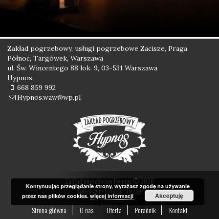
Zakład pogrzebowy, usługi pogrzebowe Zacisze, Praga
Północ, Targówek, Warszawa
ul. Św. Wincentego 88 lok. 9, 03-531 Warszawa
Hypnos
668 859 992
Hypnos.waw@wp.pl
Zakład pogrzebowy Hypnos © 2026
Kontynuując przeglądanie strony, wyrażasz zgodę na używanie
Wykonanie
Redigart Design
Akceptuję
przez nas plików cookies.
więcej informacji
Strona główna
O nas
Oferta
Poradnik
Kontakt