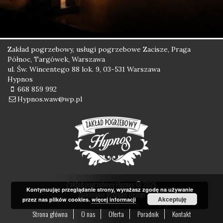
Zakład pogrzebowy, usługi pogrzebowe Zacisze, Praga
Północ, Targówek, Warszawa
ul. Św. Wincentego 88 lok. 9, 03-531 Warszawa
Hypnos
668 859 992
Hypnos.waw@wp.pl
Zakład pogrzebowy Hypnos © 2026
Kontynuując przeglądanie strony, wyrażasz zgodę na używanie
Wykonanie
Redigart Design
Akceptuję
przez nas plików cookies.
więcej informacji
Strona główna
O nas
Oferta
Poradnik
Kontakt